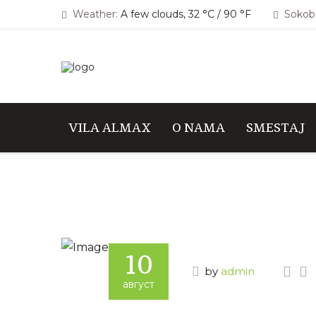
Weather:
A few clouds, 32 °C / 90 °F
Sokoba
VILA ALMAX
O NAMA
SMESTAJ
10
by
admin
август