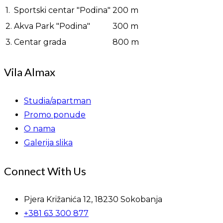
1.
Sportski centar "Podina"
200 m
2.
Akva Park "Podina"
300 m
3.
Centar grada
800 m
Vila Almax
Studia/apartman
Promo ponude
O nama
Galerija slika
Connect With Us
Pjera Križanića 12, 18230 Sokobanja
+381 63 300 877