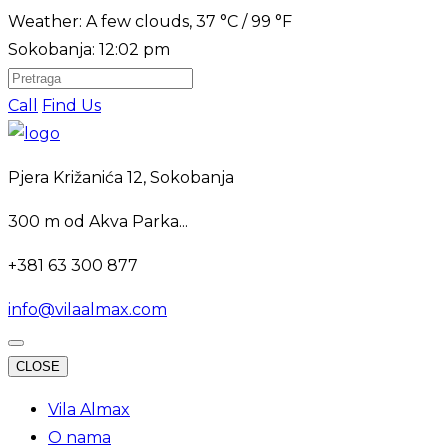
Weather:
A few clouds, 37 °C / 99 °F
Sokobanja:
12:02 pm
Call
Find Us
Pjera Križanića 12, Sokobanja
300 m
od Akva Parka...
+381 63 300 877
info@vilaalmax.com
CLOSE
Vila Almax
O nama